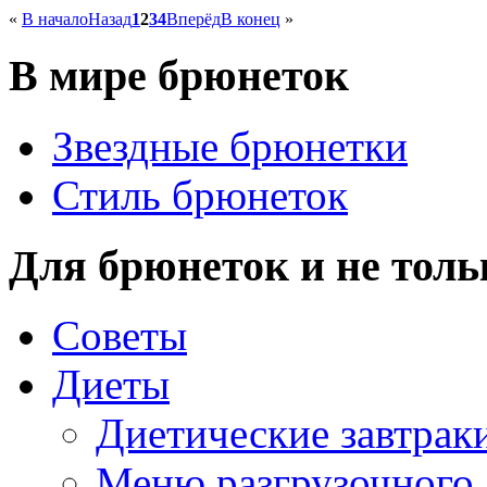
«
В начало
Назад
1
2
3
4
Вперёд
В конец
»
В мире брюнеток
Звездные брюнетки
Стиль брюнеток
Для брюнеток и не толь
Советы
Диеты
Диетические завтрак
Меню разгрузочного