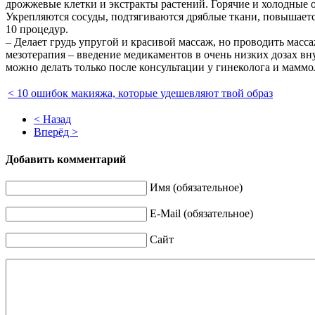
дрожжевые клетки и экстракты растений. Горячие и холодные 
Укрепляются сосуды, подтягиваются дряблые ткани, повышается
10 процедур.
– Делает грудь упругой и красивой массаж, но проводить мас
мезотерапия – введение медикаментов в очень низких дозах в
можно делать только после консультации у гинеколога и маммо
< 10 ошибок макияжа, которые удешевляют твой образ
< Назад
Вперёд >
Добавить комментарий
Имя (обязательное)
E-Mail (обязательное)
Сайт