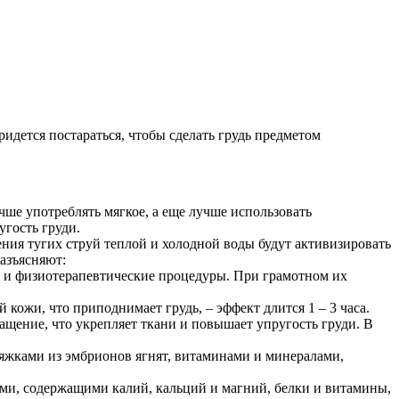
ридется постараться, чтобы сделать грудь предметом
чше употреблять мягкое, а еще лучше использовать
угость груди.
ния тугих струй теплой и холодной воды будут активизировать
разъясняют:
и и физиотерапевтические процедуры. При грамотном их
ожи, что приподнимает грудь, – эффект длится 1 – 3 часа.
ащение, что укрепляет ткани и повышает упругость груди. В
яжками из эмбрионов ягнят, витаминами и минералами,
ями, содержащими калий, кальций и магний, белки и витамины,