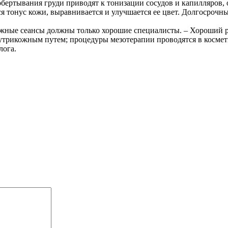
обертывания груди приводят к тонизации сосудов и капилляров,
 тонус кожи, выравнивается и улучшается ее цвет. Долгосрочны
сажные сеансы должны только хорошие специалисты. – Хороший р
нутрикожным путем; процедуры мезотерапии проводятся в космет
лога.