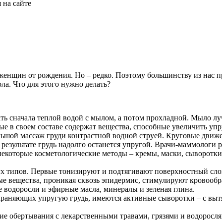
 на сайте
 женщин от рождения. Но – редко. Поэтому большинству из нас п
а. Что для этого нужно делать?
ть сначала теплой водой с мылом, а потом прохладной. Мыло лу
ые в своем составе содержат вещества, способные увеличить упр
льшой массаж груди контрастной водной струей. Круговые движе
 результате грудь надолго останется упругой. Врачи-маммологи 
некоторые косметологические методы – кремы, маски, сыворотк
 типов. Первые тонизируют и подтягивают поверхностный слой к
ые вещества, проникая сквозь эпидермис, стимулируют кровообр
е водоросли и эфирные масла, минералы и зеленая глина.
храняющих упругую грудь, имеются активные сыворотки – с выт
ие обертывания с лекарственными травами, грязями и водоросл